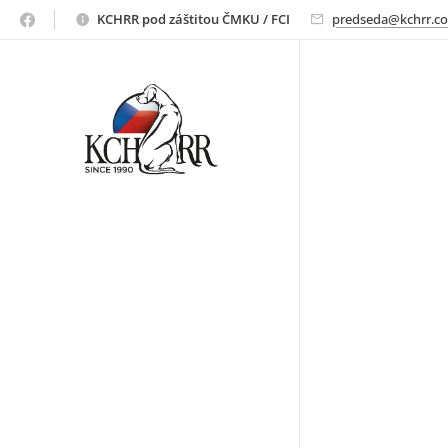
ridgeback
KCHRR pod záštitou ČMKU / FCI
predseda@kchrr.c