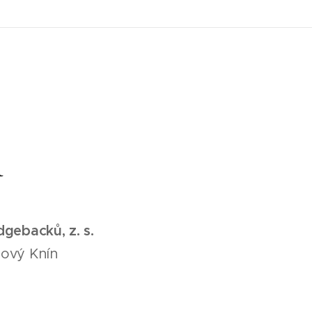
gebacků, z. s.
Nový Knín