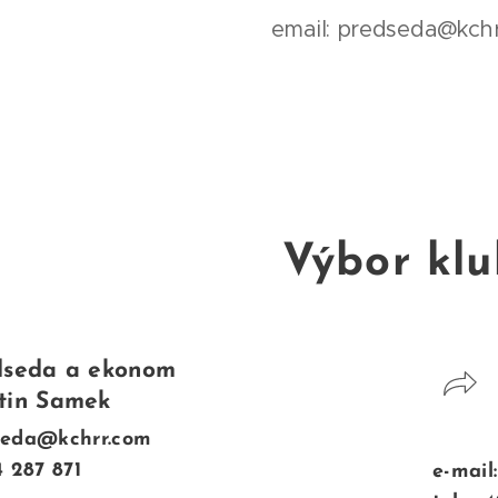
email: predseda@kch
Výbor kl
dseda a ekonom
tin Samek
dseda@kchrr.com
4 287 871
e-mail