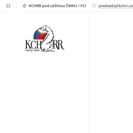
ridgeback
KCHRR pod záštitou ČMKU / FCI
predseda@kchrr.c