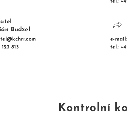
tel.: 
atel
ián Budzel
atel@kchrr.com
e-mail
7 123 813
tel.: 
Kontrolní k