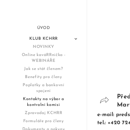
ÚVOD
KLUB KCHRR
NOVINKY
Online kaváRRnička -
WEBINÁŘE
Jak se stát členem?
Benefity pro členy
Poplatky a bankovní
spojení
Pře
Kontakty na výbor a
Mar
kontrolní komisi
Zpravodaj KCHRR
e-mail: pre
Formuláře pro členy
tel.: +420 72
Dokumenty a pokyny