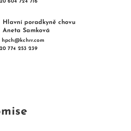
+420 604 724 716
Hlavní poradkyně chovu
Aneta Samková
: hpch@kchrr.com
+420 774 253 239
omise