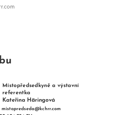
rr.com
ubu
Místopředsedkyně a výstavní
referentka
Kateřina Häringová
: mistopredseda@kchrr.com