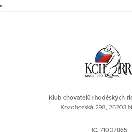
om
Klub chovatelů rhodéských rid
Kozohorská 298, 26203 
IČ: 71007865