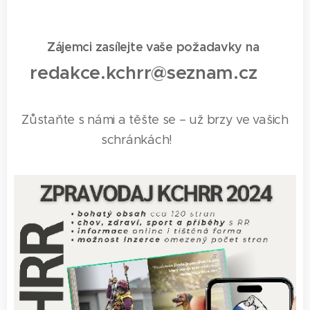
Zájemci zasílejte vaše požadavky na
redakce.kchrr@seznam.cz 📩
Zůstaňte s námi a těšte se – už brzy ve vašich
schránkách! 🎁📧