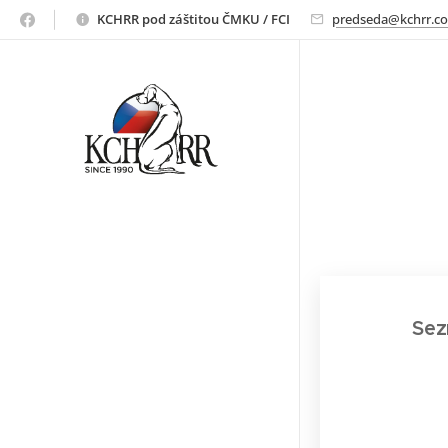
ridgeback
KCHRR pod záštitou ČMKU / FCI
predseda@kchrr.c
Sez