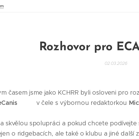
om
Rozhovor pro EC
02.03.2026
ým časem jsme jako KCHRR byli osloveni pro r
Canis
🤩🩵 v čele s výbornou redaktorkou
Mi
a skvělou spolupráci a pokud chcete podívejte
en o ridgebacích, ale také o klubu a jiné další za