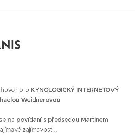
ANIS 🤩🩵
ozhovor pro
KYNOLOGICKÝ INTERNETOVÝ
chaelou Weidnerovou
👏
 se na
povídaní s předsedou Martinem
jímavé zajímavosti... 🖋️