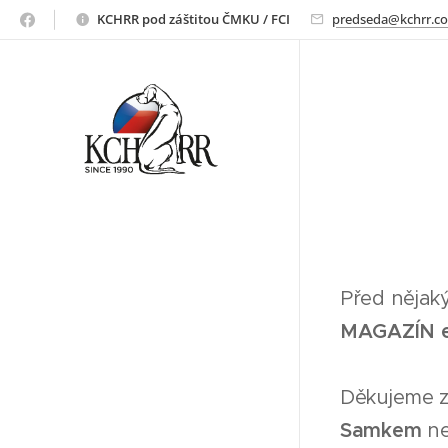
ridgeback
KCHRR pod záštitou ČMKU / FCI
predseda@kchrr.c
Před nějak
MAGAZÍN e
Děkujeme z
Samkem
nej