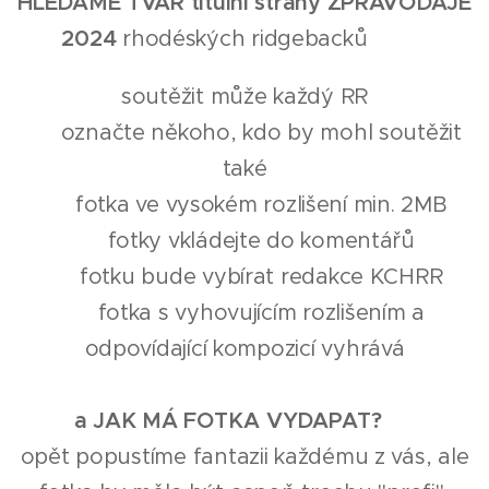
HLEDÁME TVÁŘ titulní strany ZPRAVODAJE
2024
rhodéských ridgebacků 🤩😍
✅ soutěžit může každý RR 😉
✅ označte někoho, kdo by mohl soutěžit
také
✅ fotka ve vysokém rozlišení min. 2MB
✅ fotky vkládejte do komentářů
✅ fotku bude vybírat redakce KCHRR
✅ fotka s vyhovujícím rozlišením a
odpovídající kompozicí vyhrává
a JAK MÁ FOTKA VYDAPAT? 🧐
opět popustíme fantazii každému z vás, ale