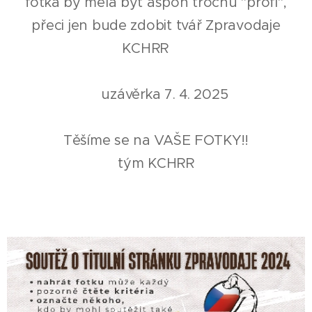
fotka by měla být aspoň trochu "profi",
přeci jen bude zdobit tvář Zpravodaje
KCHRR ⭐️
‼️uzávěrka 7. 4. 2025
Těšíme se na VAŠE FOTKY!!
tým KCHRR