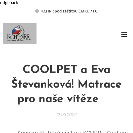
ridgeback
KCHRR pod záštitou ČMKU / FCI
COOLPET a Eva
Števanková! Matrace
pro naše vítěze
✨
12.05.2026