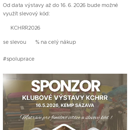
Od data výstavy až do 16. 6. 2026 bude možné
využít slevový kód:
✨ KCHRR2026 ✨
se slevou 🔟 % na celý nákup 🛍️🐾
#spoluprace