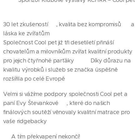
🐾✨ Sponzor Klubové výstavy KCHRR – Cool pet
✨🐾
30 let zkušeností ❤️, kvalita bez kompromisů 💎 a
láska ke zvířatům 🐕🐾
Společnost Cool pet již tři desetiletí přináší
chovatelům a milovníkům zvířat kvalitní produkty
pro jejich čtyřnohé parťáky 🛏️✨ Díky důrazu na
kvalitu výrobků i služeb se značka úspěšně
rozšířila po celé Evropě 🌍🏆
Velmi si vážíme podpory společnosti Cool pet a
paní Evy Števankové 💛, které do našich
finálových soutěží věnovaly kvalitní matrace pro
vaše ridgebacky 🐶🛌
🎁 A tím překvapení nekončí!