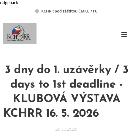
ridgeback
KCHRR pod záštitou ČMKU / FCI
3 dny do 1. uzávěrky / 3
days to 1st deadline -
KLUBOVÁ VÝSTAVA
KCHRR 16. 5. 2026
😎📌
29.03.2026