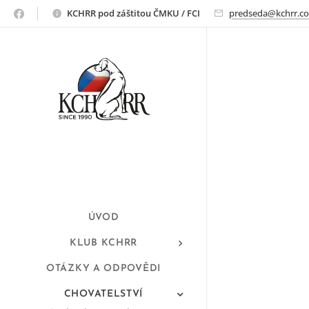
ridgeback
KCHRR pod záštitou ČMKU / FCI
predseda@kchrr.c
ÚVOD
KLUB KCHRR
OTÁZKY A ODPOVĚDI
CHOVATELSTVÍ