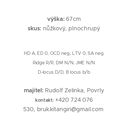
výška:
67cm
skus:
nůžkový, plnochrupý
HD A, ED 0, OCD neg., LTV 0, SA neg.
Ridge R/R, DM N/N, JME N/N
D-locus D/D, B locus b/b
majitel:
Rudolf Zelinka, Povrly
+420 724 076
kontakt:
530, bruk.kitangiri@gmail.com