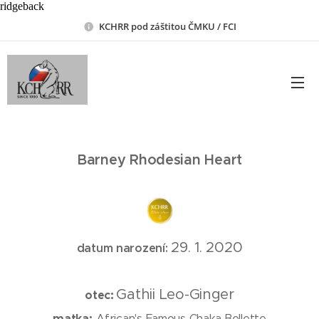
ridgeback
KCHRR pod záštitou ČMKU / FCI
Barney Rhodesian Heart
29. 1. 2020
datum narození:
Gathii Leo-Ginger
otec:
matka:
African's Famous Chaka Bellette