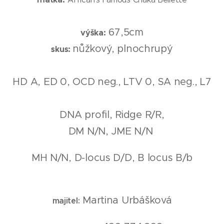
67,5cm
výška:
nůžkový, plnochrupý
skus:
HD A, ED 0, OCD neg., LTV 0, SA neg., L7
DNA profil, Ridge R/R,
DM N/N, JME N/N
MH N/N, D-locus D/D, B locus B/b
Martina Urbášková
majitel: